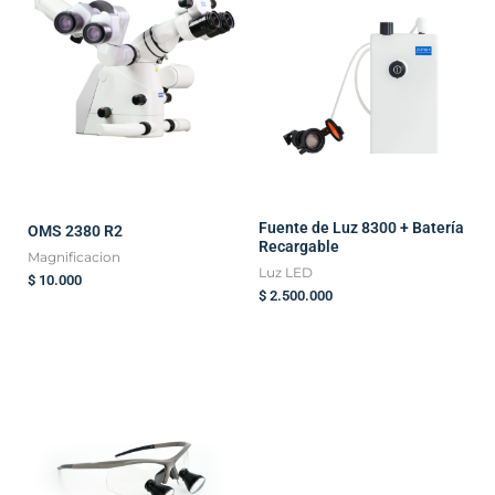
Fuente de Luz 8300 + Batería
OMS 2380 R2
Recargable
Magnificacion
Luz LED
$
10.000
$
2.500.000
Rango
de
precios:
desde
$ 2.500.000
hasta
$ 4.650.000