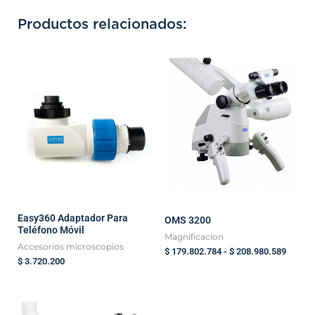
Productos relacionados:
Rango
de
precios
desde
$ 179.
hasta
$ 208.
Easy360 Adaptador Para
OMS 3200
Teléfono Móvil
Magnificacion
Accesorios microscopios
$
179.802.784
-
$
208.980.589
$
3.720.200