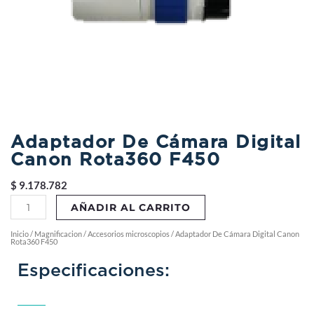
Adaptador De Cámara Digital
Canon Rota360 F450
$
9.178.782
Adaptador
AÑADIR AL CARRITO
De
Cámara
Inicio
/
Magnificacion
/
Accesorios microscopios
/ Adaptador De Cámara Digital Canon
Rota360 F450
Digital
Canon
Especificaciones:
Rota360
F450
cantidad