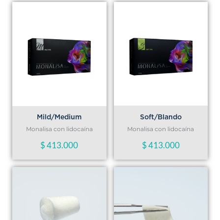
Soft/Blando
Mild/Medium
Monalisa con lidocaína
Monalisa con lidocaína
$
413.000
$
413.000
Rango
Ran
de
de
precios:
prec