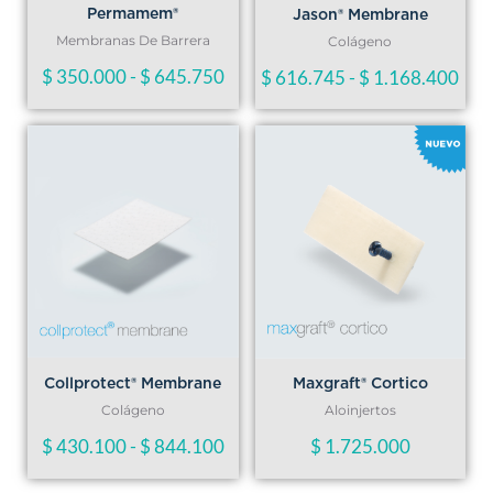
Permamem®
Jason® Membrane
$ 645.750
$ 1
Membranas De Barrera
Colágeno
$
350.000
-
$
645.750
$
616.745
-
$
1.168.400
Rango
de
precios:
desde
$ 430.100
hasta
Collprotect® Membrane
Maxgraft® Cortico
$ 844.100
Colágeno
Aloinjertos
$
430.100
-
$
844.100
$
1.725.000