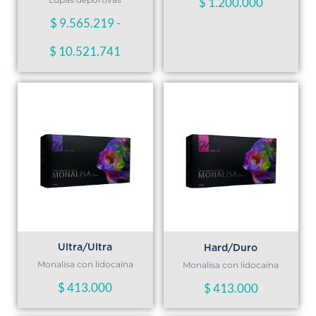
$
1.200.000
$
9.565.219
-
$
10.521.741
Ultra/Ultra
Hard/Duro
Monalisa con lidocaína
Monalisa con lidocaína
$
413.000
$
413.000