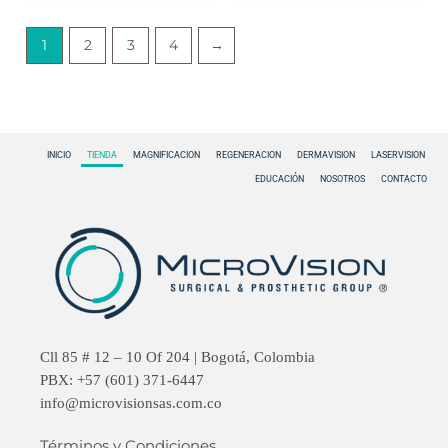
1
2
3
4
→
INICIO
TIENDA
MAGNIFICACION
REGENERACION
DERMAVISION
LASERVISION
EDUCACIÓN
NOSOTROS
CONTACTO
Cll 85 # 12 – 10 Of 204 | Bogotá, Colombia
PBX: +57 (601) 371-6447
info@microvisionsas.com.co
Términos y Condiciones