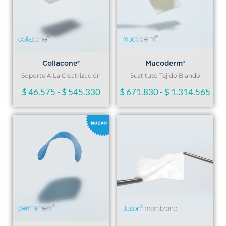
desde
des
$ 46.575
$ 6
hasta
has
Collacone®
Mucoderm®
$ 545.330
$ 1
Soporte A La Cicatrización
Sustituto Tejido Blando
$
46.575
-
$
545.330
$
671.830
-
$
1.314.565
Rango
Ran
de
de
precios:
prec
desde
des
$ 350.000
$ 6
hasta
has