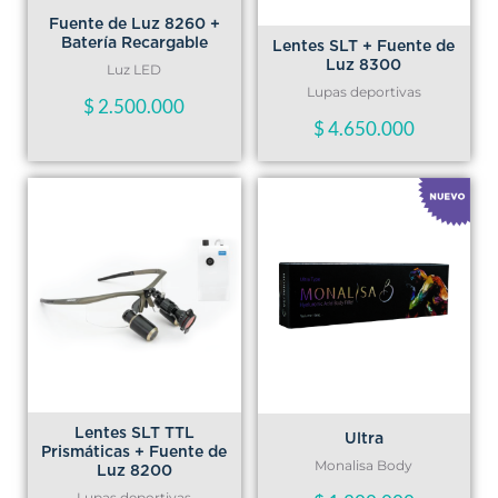
Fuente de Luz 8260 +
Batería Recargable
Lentes SLT + Fuente de
Luz 8300
Luz LED
Lupas deportivas
$
2.500.000
$
4.650.000
Rango
de
precios:
desde
$ 9.565.219
hasta
Lentes SLT TTL
Ultra
Prismáticas + Fuente de
$ 10.521.741
Monalisa Body
Luz 8200
Lupas deportivas