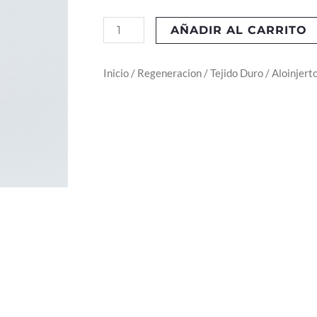
Maxgraft®
AÑADIR AL CARRITO
Bonebuilder
cantidad
Inicio
/
Regeneracion
/
Tejido Duro
/
Aloinjert