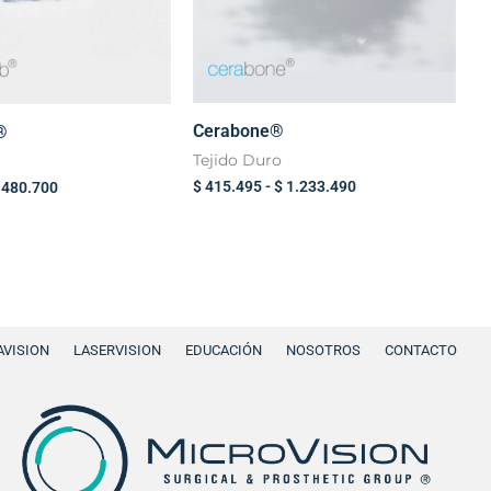
Cerabone®
®
Tejido Duro
$
415.495
-
$
1.233.490
480.700
VISION
LASERVISION
EDUCACIÓN
NOSOTROS
CONTACTO