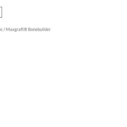
os
/ Maxgraft® Bonebuilder