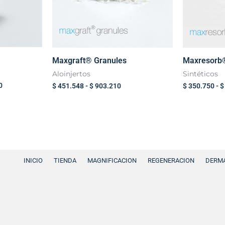
Maxgraft® Granules
Maxresorb
Aloinjertos
Sintéticos
0
$
451.548
-
$
903.210
$
350.750
-
$
INICIO
TIENDA
MAGNIFICACION
REGENERACION
DERMA