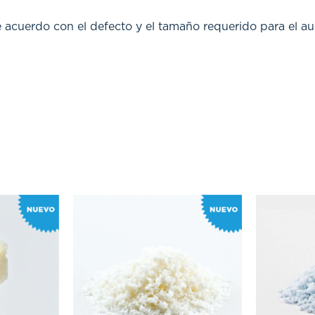
 acuerdo con el defecto y el tamaño requerido para el a
Rango
Rango
de
de
precios:
precios:
desde
desde
$ 2.290.800
$ 451.548
hasta
hasta
$ 3.982.450
$ 903.210