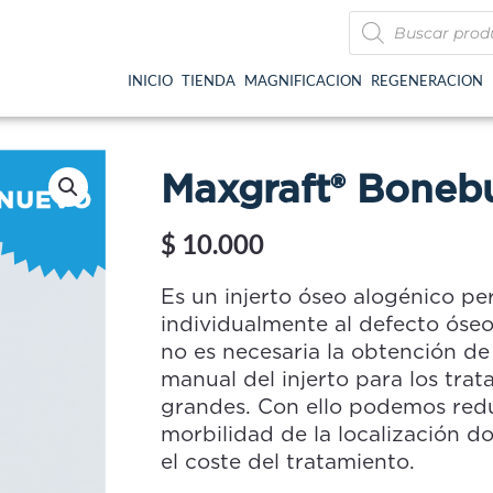
Búsqueda
de
productos
INICIO
TIENDA
MAGNIFICACION
REGENERACION
Maxgraft® Bonebu
$
10.000
Es un injerto óseo alogénico pe
individualmente al defecto óse
no es necesaria la obtención de
manual del injerto para los tra
grandes. Con ello podemos redu
morbilidad de la localización do
el coste del tratamiento.