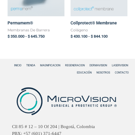
Permamem®
Collprotect® Membrane
Membranas De Barrera
Colágeno
$
350.000
-
$
645.750
$
430.100
-
$
844.100
INICIO
TIENDA
MAGNIFICACION
REGENERACION
DERMAVISION
LASERVISION
EDUCACIÓN
NOSOTROS
CONTACTO
Cll 85 # 12 – 10 Of 204 | Bogotá, Colombia
PBX: +57 (601) 371-6447