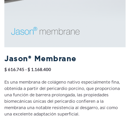
Jason® Membrane
Rango
$
616.745
-
$
1.168.400
de
precios:
Es una membrana de colágeno nativo especialmente fina,
desde
obtenida a partir del pericardio porcino, que proporciona
$ 616.745
una función de barrera prolongada, las propiedades
hasta
biomecánicas únicas del pericardio confieren a la
$ 1.168.400
membrana una notable resistencia al desgarro, así como
una excelente adaptación superficial.