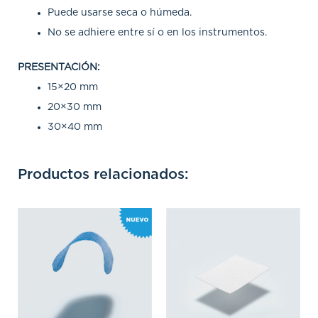
Puede usarse seca o húmeda.
No se adhiere entre sí o en los instrumentos.
PRESENTACIÓN:
15×20 mm
20×30 mm
30×40 mm
Productos relacionados:
Rango
Rango
de
de
precios:
precios:
desde
desde
$ 350.000
$ 430.100
hasta
hasta
$ 645.750
$ 844.100