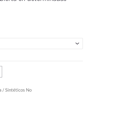
a
/
Sintéticos No