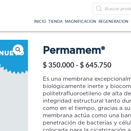
Búsqueda
de
productos
INICIO
TIENDA
MAGNIFICACION
REGENERACION
Permamem®
Rang
$
350.000
-
$
645.750
de
precio
Es una membrana excepcionalme
desde
biológicamente inerte y biocom
$ 350
politetrafluoroetileno de alta 
hasta
integridad estructural tanto dur
$ 645
como en el tiempo, gracias a su
membrana actúa como una barre
penetración de bacterias y célu
colocada para la cicatrización 