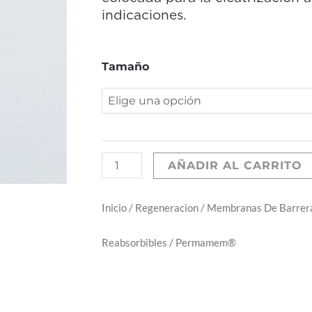
indicaciones.
Permamem®
Tamaño
cantidad
AÑADIR AL CARRITO
Inicio
/
Regeneracion
/
Membranas De Barrer
Reabsorbibles
/ Permamem®