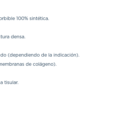
bible 100% sintética.
ctura densa.
ando (dependiendo de la indicación).
 membranas de colágeno).
 tisular.