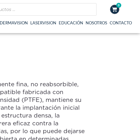
0
Cart
DERMAVISION
LASERVISION
EDUCACIÓN
NOSOTROS
CONTACTO
o
s:
nte fina, no reabsorbible,
patible fabricada con
.000
densidad (PTFE), mantiene su
ante la implantación inicial
.750
 estructura densa, la
ra eficaz contra la
las, por lo que puede dejarse
abierta en determinadas