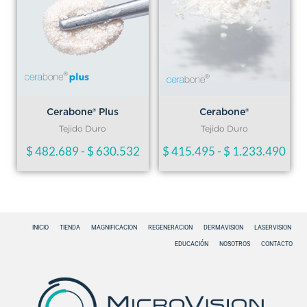
precios:
prec
desde
des
$ 482.689
$ 4
hasta
has
Cerabone®
Cerabone® Plus
$ 630.532
$ 1
Tejido Duro
Tejido Duro
$
415.495
-
$
1.233.490
$
482.689
-
$
630.532
INICIO
TIENDA
MAGNIFICACION
REGENERACION
DERMAVISION
LASERVISION
EDUCACIÓN
NOSOTROS
CONTACTO