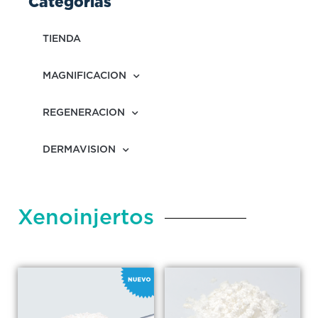
Categorias
TIENDA
MAGNIFICACION
REGENERACION
DERMAVISION
Xenoinjertos
Rango
Ran
de
de